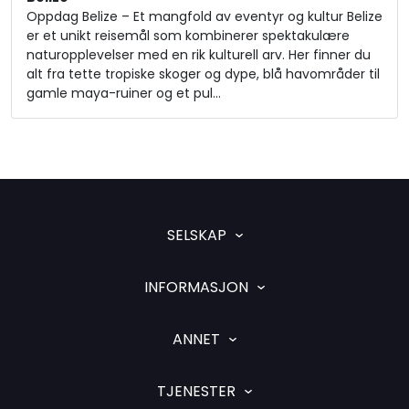
Oppdag Belize – Et mangfold av eventyr og kultur Belize
er et unikt reisemål som kombinerer spektakulære
naturopplevelser med en rik kulturell arv. Her finner du
alt fra tette tropiske skoger og dype, blå havområder til
gamle maya-ruiner og et pul…
SELSKAP
INFORMASJON
ANNET
TJENESTER