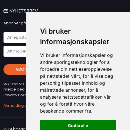
NYHETSBREV
Abonner på vårt nyhetsbrev og få våre siste nyheter og tilbud
Vi bruker
informasjonskapsler
Vi bruker informasjonskapsler og
andre sporingsteknologier for å
forbedre din nettleseropplevelse
ABONNER
på nettstedet vårt, for å vise deg
personlig tilpasset innhold og
Les mer om vare "Privacy Policy" - Husk at du kan når som helst
melde deg av vart nyhetsbrev (beslyttet at reCAPTCHA, Google
målrettede annonser, for å
Privacy Policy & Terms gjelder)
analysere nettstedstrafikken vår
og for å forstå hvor våre
Avmelding av nyhetsbrev
besøkende kommer fra.
Godta alle
REISEbazaar er medlem i Airticket Gruppen. Copyright 2026.