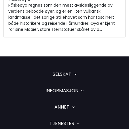
Påskeøya regnes som den mest avsidesliggende av
verdens bebodde øyer, og er en liten vulkansk
landmasse i det sørlige Stillehavet som har fascinert
både historikere og reisende i århundrer. Øya er kjent
for sine Moaier, store steinstatuer skåret av ø…
SELSKAP
INFORMASJON
ANNET
TJENESTER