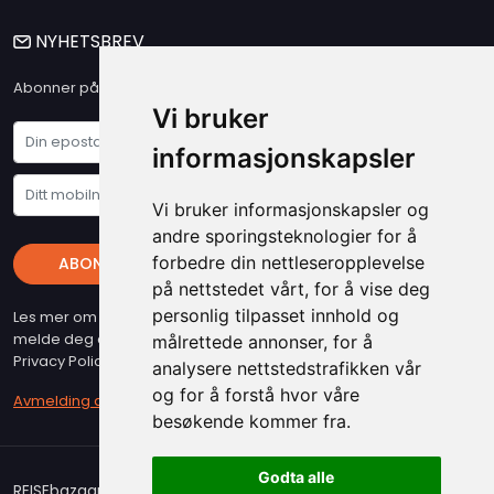
NYHETSBREV
Abonner på vårt nyhetsbrev og få våre siste nyheter og tilbud
Vi bruker
informasjonskapsler
Vi bruker informasjonskapsler og
andre sporingsteknologier for å
forbedre din nettleseropplevelse
ABONNER
på nettstedet vårt, for å vise deg
personlig tilpasset innhold og
Les mer om vare "Privacy Policy" - Husk at du kan når som helst
melde deg av vart nyhetsbrev (beslyttet at reCAPTCHA, Google
målrettede annonser, for å
Privacy Policy & Terms gjelder)
analysere nettstedstrafikken vår
og for å forstå hvor våre
Avmelding av nyhetsbrev
besøkende kommer fra.
Godta alle
REISEbazaar er medlem i Airticket Gruppen. Copyright 2026.