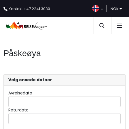
Kontakt
+47 2241 3030
NOK
Påskeøya
Velg ønsede datoer
Avreisedato
Returdato