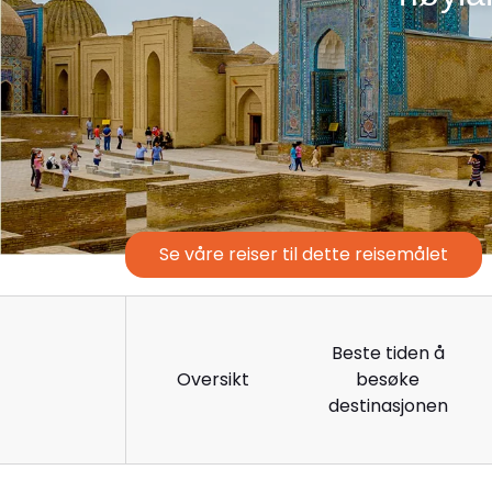
Se våre reiser til dette reisemålet
Beste tiden å
Oversikt
besøke
destinasjonen