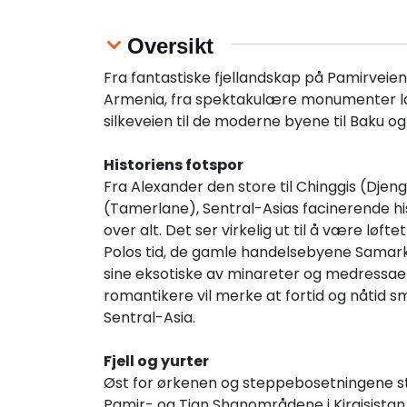
Oversikt
Fra fantastiske fjellandskap på Pamirveien ti
Armenia, fra spektakulære monumenter l
silkeveien til de moderne byene til Baku og
Historiens fotspor
Fra Alexander den store til Chinggis (Djeng
(Tamerlane), Sentral-Asias facinerende hi
over alt. Det ser virkelig ut til å være løft
Polos tid, de gamle handelsebyene Samar
sine eksotiske av minareter og medressaer
romantikere vil merke at fortid og nåtid 
Sentral-Asia.
Fjell og yurter
Øst for ørkenen og steppebosetningene s
Pamir- og Tian Shanområdene i Kirgisistan 