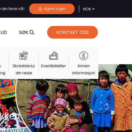
din ferie nå!
Agent login
NOK
BUD
SØK
KONTAKT OSS
&
Skreddersy
Eventbilletter
Annen
ing
din reise
informasjon
kkert
orbyer