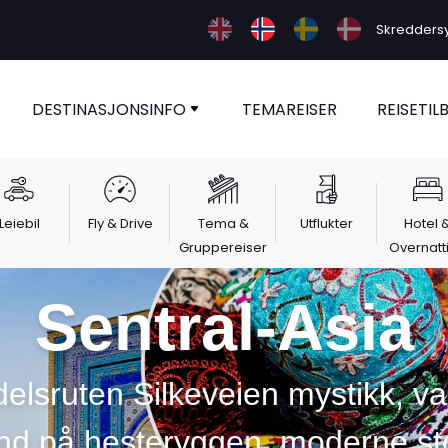
Skreddersy 
DESTINASJONSINFO
TEMAREISER
REISETIL
Leiebil
Fly & Drive
Tema &
Utflukter
Hotel 
Gruppereiser
Overnatt
Sentral-Asia
elsruten Silkeveien mystikk, va
nd på hesteryggen, moderne st