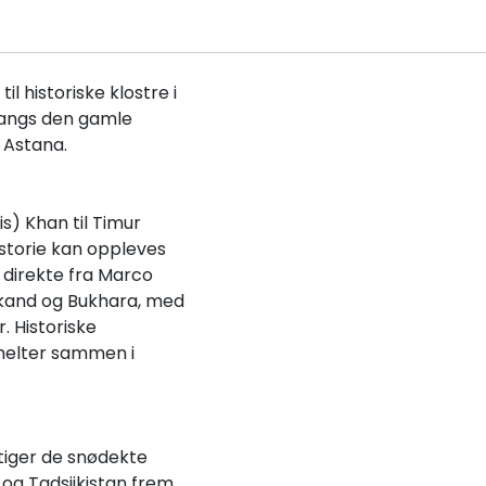
l historiske klostre i
angs den gamle
 Astana.
is) Khan til Timur
storie kan oppleves
et direkte fra Marco
kand og Bukhara, med
. Historiske
smelter sammen i
tiger de snødekte
og Tadsjikistan frem,