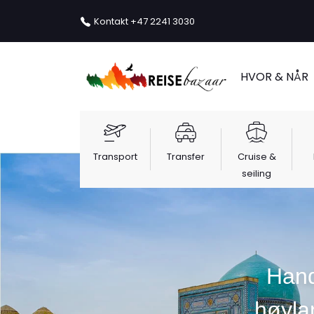
Kontakt
+47 2241 3030
HVOR & NÅR
Transport
Transfer
Cruise &
seiling
Hand
høyla