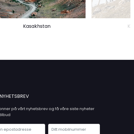
Kasakhstan
Ky
NYHETSBREV
nner på vårt nyhetsbrev og få våre siste nyheter
tilbud