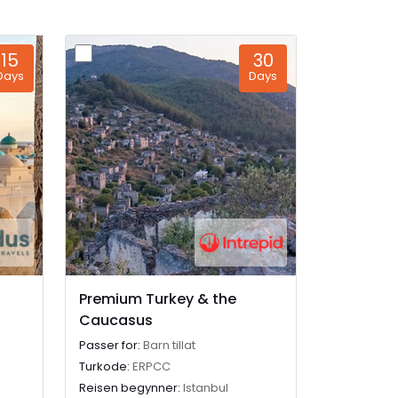
15
30
Days
Days
Premium Turkey & the
Caucasus
Passer for:
Barn tillat
Turkode:
ERPCC
Reisen begynner:
Istanbul