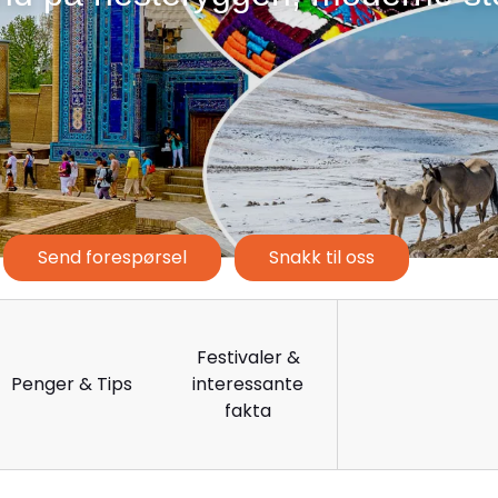
Send forespørsel
Snakk til oss
Festivaler &
Penger & Tips
interessante
fakta