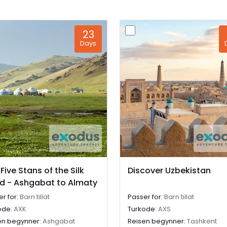
n
23
Days
ke perler eller ta en
t i Sentral-Asia vil du
ilbudt et felles måltid,
er Usbekistans
 gjort noen inngrep i
pdagelse på hver tur.
gion som sakte dukker
de skjulte hjørner.
r i Sentral-Asia.
Five Stans of the Silk
Discover Uzbekistan
d - Ashgabat to Almaty
r for:
Barn tillat
Passer for:
Barn tillat
ode:
AXK
Turkode:
AXS
en begynner:
Ashgabat
Reisen begynner:
Tashkent