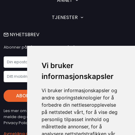
ANNET
TJENESTER
NYHETSBREV
Abonner på vårt nyhetsbrev og få våre siste nyheter og tilbud
Vi bruker
informasjonskapsler
Vi bruker informasjonskapsler og
ABONNER
andre sporingsteknologier for å
forbedre din nettleseropplevelse
Les mer om vare "Privacy Policy" - Husk at du kan når som helst
på nettstedet vårt, for å vise deg
melde deg av vart nyhetsbrev (beslyttet at reCAPTCHA, Google
personlig tilpasset innhold og
Privacy Policy & Terms gjelder)
målrettede annonser, for å
Avmelding av nyhetsbrev
analysere nettstedstrafikken vår