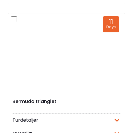
11
Days
Bermuda trianglet
Turdetaljer