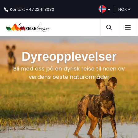
NOK
Kontakt
+47 2241 3030
Dyreopplevelser
Bli med oss på en dyrisk reise til noen av
verdens beste naturområder