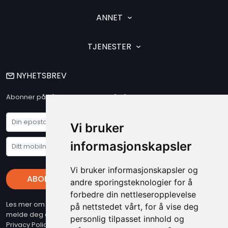
ANNET
TJENESTER
NYHETSBREV
Abonner på vårt nyhetsbrev og få våre siste nyheter og tilbud
Vi bruker
informasjonskapsler
Vi bruker informasjonskapsler og
ABONNER
andre sporingsteknologier for å
forbedre din nettleseropplevelse
Les mer om vare "Privacy Policy" - Husk at du kan når som helst
på nettstedet vårt, for å vise deg
melde deg av vart nyhetsbrev (beslyttet at reCAPTCHA, Google
personlig tilpasset innhold og
Privacy Policy & Terms gjelder)