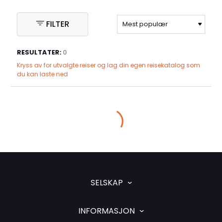
FILTER
RESULTATER:
0
Kryss av for utvalgte reiser og lag din egen reisekatalog som
du kan laste ned
SELSKAP
INFORMASJON