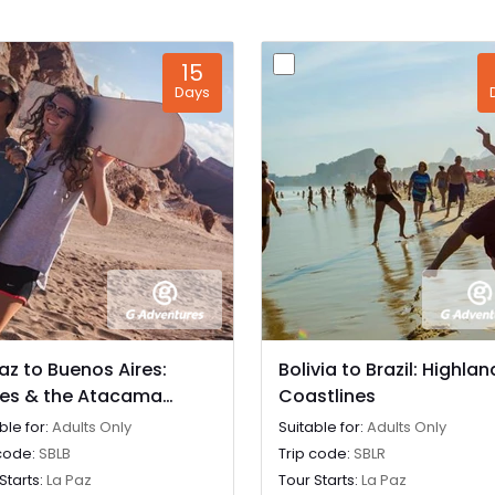
den mektige Lanin-
m vindfulle småbyer i
ansett hvor i denne
15
 så er det vanskelig å
Days
kkert.
piske regnskogen ligger
ige underverk; Iguassu
vitet ligger denne 3 km
 dem skaper en dis og
undring og vanskelig å
ark på grensen mellom
 panoramautsikt til
 det flere stier og her
az to Buenos Aires:
Bolivia to Brazil: Highla
tastiske fugle- og
es & the Atacama
Coastlines
e
ert
ble for:
Adults Only
Suitable for:
Adults Only
 søramerikanske
 code:
SBLB
Trip code:
SBLR
Starts:
La Paz
Tour Starts:
La Paz