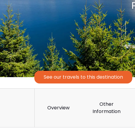
Iguass
See our travels to this destination
Other
Overview
Information