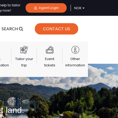
elp to tailor
Agent Login
NOK
ey now!
SEARCH
CONTACT US
&
Tailor your
Event
Other
tion
trip
tickets
information
t land.