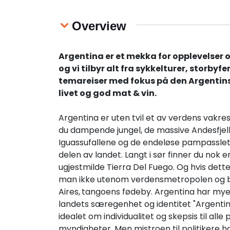
Overview
Argentina
er et mekka for opplevelser 
og vi tilbyr alt fra sykkelturer, storbyfe
temareiser med fokus på den Argentins
livet og god mat & vin.
Argentina er uten tvil et av verdens vakres
du dampende jungel, de massive Andesfjel
Iguassufallene og de endeløse pampasslett
delen av landet. Langt i sør finner du nok e
ugjestmilde Tierra Del Fuego. Og hvis det
man ikke utenom verdensmetropolen og
Aires,
tangoens fødeby. Argentina har mye å
landets særegenhet og identitet "Argentin
idealet om individualitet og skepsis til alle 
myndigheter. Men mistroen til politikere ha