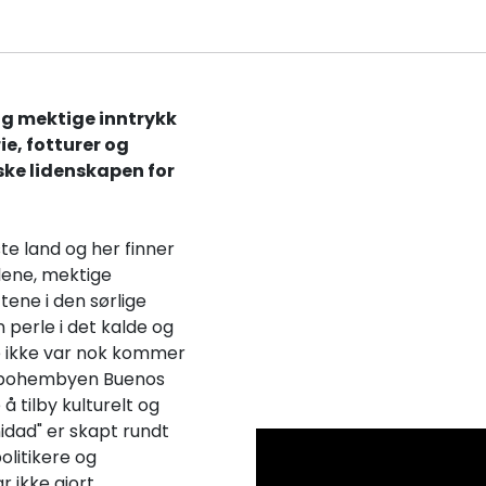
og mektige inntrykk
rie, fotturer og
ke lidenskapen for
te land og her finner
lene, mektige
ene i den sørlige
n perle i det kalde og
te ikke var nok kommer
 bohembyen Buenos
 tilby kulturelt og
idad" er skapt rundt
politikere og
r ikke gjort