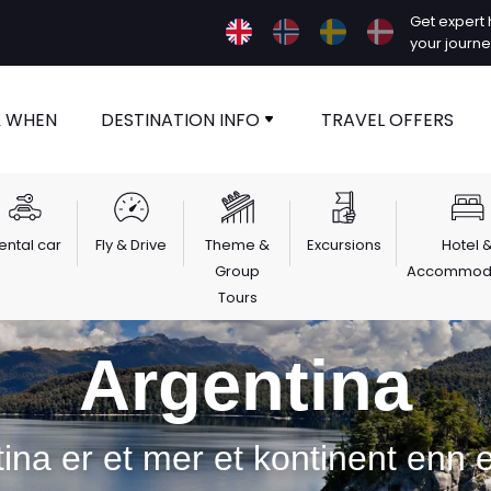
Get expert h
your journ
& WHEN
DESTINATION INFO
TRAVEL OFFERS
ental car
Fly & Drive
Theme &
Excursions
Hotel 
Group
Accommoda
Tours
Argentina
ina er et mer et kontinent enn e