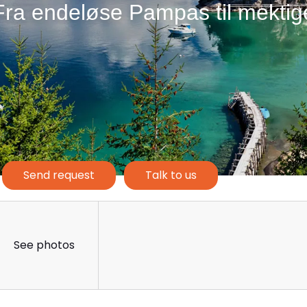
Fra endeløse Pampas til mektig
ufallene, og de ruvende Andesf
er dette et utrolig vakkert land.
Send request
Talk to us
See photos