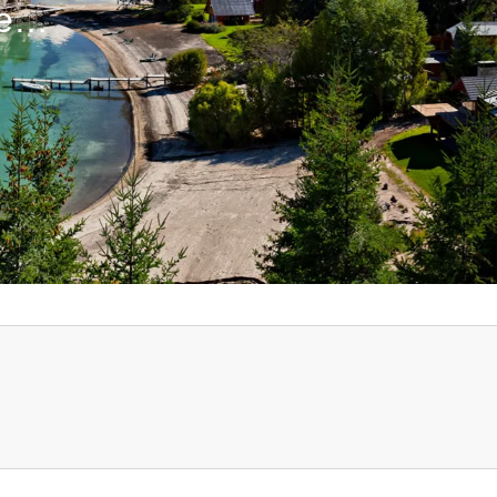
e
jellene