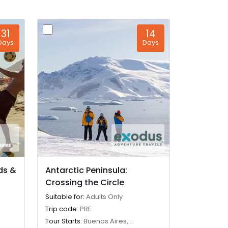
31
14
Days
Days
nds &
Antarctic Peninsula:
Crossing the Circle
Suitable for:
Adults Only
Trip code:
PRE
Tour Starts:
Buenos Aires,