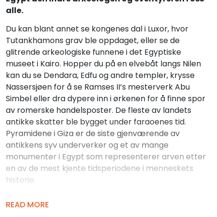
alle.
Du kan blant annet se kongenes dal i Luxor, hvor
Tutankhamons grav ble oppdaget, eller se de
glitrende arkeologiske funnene i det Egyptiske
museet i Kairo. Hopper du på en elvebåt langs Nilen
kan du se Dendara, Edfu og andre templer, krysse
Nassersjøen for å se Ramses II’s mesterverk Abu
Simbel eller dra dypere inn i ørkenen for å finne spor
av romerske handelsposter.
De fleste av landets
antikke skatter ble bygget under faraoenes tid.
Pyramidene i Giza er de siste gjenværende av
antikkens syv underverker og et av mange
monumenter i Egypt som representerer arven etter
en av de mest kjente tidsperiodene i menneskets
historie.
Selv om det kan oppleves på en glimrende måte
READ MORE
gjennom arkitektur, vil du best bli kjent med Egypt