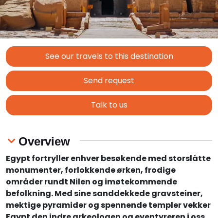
See our travels to this destination
Send request
Talk to us
Overview
Egypt fortryller enhver besøkende med storslåtte
monumenter, forlokkende ørken, frodige
områder rundt Nilen og imøtekommende
befolkning. Med sine sanddekkede gravsteiner,
mektige pyramider og spennende templer vekker
Egypt den indre arkeologen og eventyreren i oss