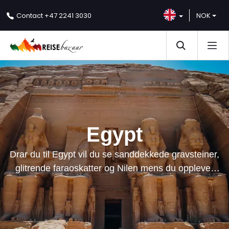
NOK
Contact
+47 2241 3030
Egypt
Drar du til Egypt vil du se sanddekkede gravsteiner,
glitrende faraoskatter og Nilen mens du opplever
fullspekkede basarer og hyggelige mennesker