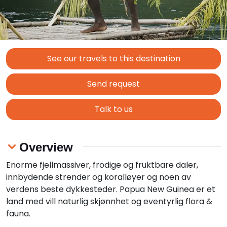
See our travels to this destination
Send request
Talk to us
Overview
Enorme fjellmassiver, frodige og fruktbare daler,
innbydende strender og koralløyer og noen av
verdens beste dykkesteder. Papua New Guinea er et
land med vill naturlig skjønnhet og eventyrlig flora &
fauna.