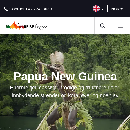
NOK
Contact
+47 2241 3030
Papua New Guinea
Enorme fjellmassiver, frodige og fruktbare daler,
innbydende strender og koralløyer og noen av
verdens beste dykkesteder velkommen til Papua Ny
Guinea