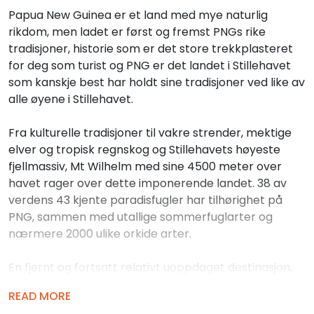
Papua New Guinea er et land med mye naturlig
rikdom, men ladet er først og fremst PNGs rike
tradisjoner, historie som er det store trekkplasteret
for deg som turist og PNG er det landet i Stillehavet
som kanskje best har holdt sine tradisjoner ved like av
alle øyene i Stillehavet.
Fra kulturelle tradisjoner til vakre strender, mektige
elver og tropisk regnskog og Stillehavets høyeste
fjellmassiv, Mt Wilhelm med sine 4500 meter over
havet rager over dette imponerende landet. 38 av
verdens 43 kjente paradisfugler har tilhørighet på
PNG, sammen med utallige sommerfuglarter og
nærmere 2000 ulike orkide arter.
En fjernt og fortsatt relativt uoppdaget destinasjon,
Papua New Guinea er et av svært få steder I verden
READ MORE
hvor du kan virkelig utforske reisemål utenfor