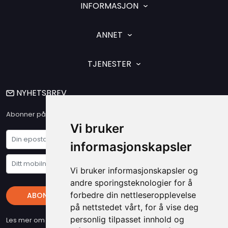
INFORMASJON
ANNET
TJENESTER
NYHETSBREV
Abonner på vårt nyhetsbrev og få våre siste nyheter og tilbud
Vi bruker
informasjonskapsler
Vi bruker informasjonskapsler og
andre sporingsteknologier for å
forbedre din nettleseropplevelse
ABONNER
på nettstedet vårt, for å vise deg
personlig tilpasset innhold og
Les mer om vare "Privacy Policy" - Husk at du kan når som helst