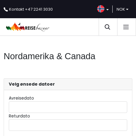
Kontakt
+47 2241 3030
NOK
Nordamerika & Canada
Velg ønsede datoer
Avreisedato
Returdato