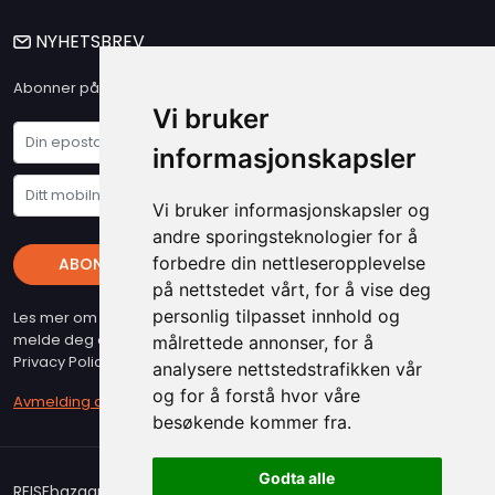
NYHETSBREV
Abonner på vårt nyhetsbrev og få våre siste nyheter og tilbud
Vi bruker
informasjonskapsler
Vi bruker informasjonskapsler og
andre sporingsteknologier for å
forbedre din nettleseropplevelse
ABONNER
på nettstedet vårt, for å vise deg
personlig tilpasset innhold og
Les mer om vare "Privacy Policy" - Husk at du kan når som helst
melde deg av vart nyhetsbrev (beslyttet at reCAPTCHA, Google
målrettede annonser, for å
Privacy Policy & Terms gjelder)
analysere nettstedstrafikken vår
og for å forstå hvor våre
Avmelding av nyhetsbrev
besøkende kommer fra.
Godta alle
REISEbazaar er medlem i Airticket Gruppen. Copyright 2026.