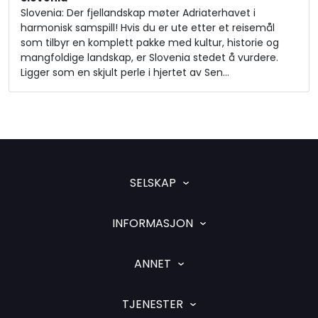
Slovenia: Der fjellandskap møter Adriaterhavet i
harmonisk samspill! Hvis du er ute etter et reisemål
som tilbyr en komplett pakke med kultur, historie og
mangfoldige landskap, er Slovenia stedet å vurdere.
Ligger som en skjult perle i hjertet av Sen…
SELSKAP
INFORMASJON
ANNET
TJENESTER