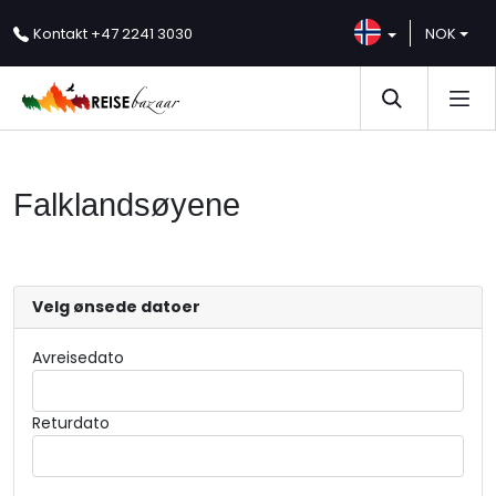
Kontakt
+47 2241 3030
NOK
Falklandsøyene
Velg ønsede datoer
Avreisedato
Returdato