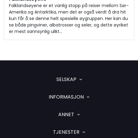
Falklandsøyene er et vanlig stopp på reiser mellom Sør-
Amerika og Antarktika, men det er også verdt å dra hit
kun får å se denne helt spesielle øygruppen. Her kan du
se både pingviner, albatrosser og seler, og dette øyriket
er mest sannsynlig ulikt…
SELSKAP
INFORMASJON
ANNET
TJENESTER