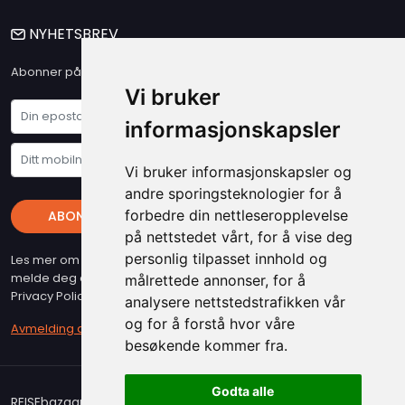
NYHETSBREV
Abonner på vårt nyhetsbrev og få våre siste nyheter og tilbud
Vi bruker
informasjonskapsler
Vi bruker informasjonskapsler og
andre sporingsteknologier for å
forbedre din nettleseropplevelse
ABONNER
på nettstedet vårt, for å vise deg
personlig tilpasset innhold og
Les mer om vare "Privacy Policy" - Husk at du kan når som helst
melde deg av vart nyhetsbrev (beslyttet at reCAPTCHA, Google
målrettede annonser, for å
Privacy Policy & Terms gjelder)
analysere nettstedstrafikken vår
og for å forstå hvor våre
Avmelding av nyhetsbrev
besøkende kommer fra.
Godta alle
REISEbazaar er medlem i Airticket Gruppen. Copyright 2026.