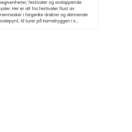
begivenheter, festivaler og avslappende
sysler. Her er alt fra festivaler flust av
mennesker i fargerike drakter og skinnende
hodepynt, til turer på kamelryggen i s…