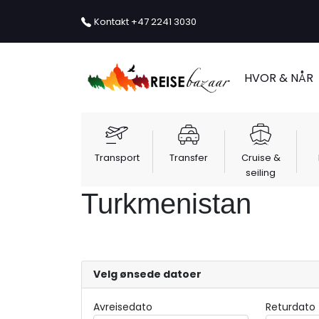
Kontakt
+47 2241 3030
HVOR & NÅR
Transport
Transfer
Cruise &
seiling
Turkmenistan
Velg ønsede datoer
Avreisedato
Returdato