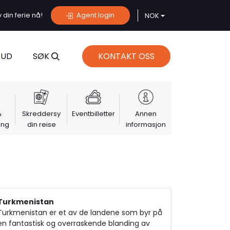
din ferie nå!
Agent login
NOK
BUD
SØK
KONTAKT OSS
&
Skreddersy
Eventbilletter
Annen
ing
din reise
informasjon
Turkmenistan
Turkmenistan er et av de landene som byr på
en fantastisk og overraskende blanding av