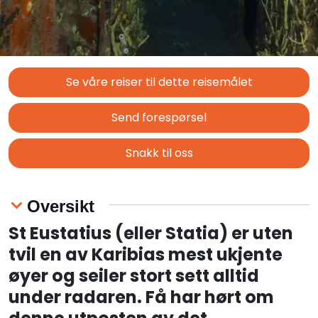
Se våre reiser til dette reisemålet
Send forespørsel
Snakk til oss
Oversikt
St Eustatius (eller Statia) er uten
tvil en av Karibias mest ukjente
øyer og seiler stort sett alltid
under radaren. Få har hørt om