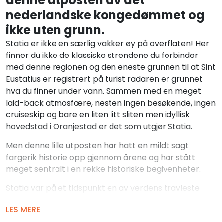
denne utposten av det
nederlandske kongedømmet og
ikke uten grunn.
Statia er ikke en særlig vakker øy på overflaten! Her
finner du ikke de klassiske strendene du forbinder
med denne regionen og den eneste grunnen til at Sint
Eustatius er registrert på turist radaren er grunnet
hva du finner under vann. Sammen med en meget
laid-back atmosfære, nesten ingen besøkende, ingen
cruiseskip og bare en liten litt sliten men idyllisk
hovedstad i Oranjestad er det som utgjør Statia.
Men denne lille utposten har hatt en mildt sagt
fargerik historie opp gjennom årene og har stått
meget sentralt i en rekke historiske begivenheter.
Statia var på et tidspunkt en av verdens travleste
havner og alle varer mellom Europa og de
LES MERE
amerikanske koloniene i det 1800 århundre gikk via