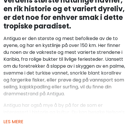
verdens største naturlige havner,
en rik historie og et variert dyreliv,
er det noe for enhver smak i dette
tropiske paradiset.
Antigua er den største og mest befolkede av de to
øyene, og har en kystlinje på over 150 km. Her finner
du noen av de vakreste og mest varierte strendene i
Karibia, fra rolige bukter til livlige feriesteder. Uansett
om du foretrekker å slappe av i skyggen av en palme,
svømme i det turkise vannet, snorkle blant korallrev
og fargerike fisker, eller prøve deg på vannsport som
seiling, kajakkpadling eller surfing, vil du finne din
drømmestrand på Antigua.
Antigua har også mye å by på for de som er
interessert i historie og kultur. Du kan besøke Nelson’s
Dockyard, et UNESCOs verdensarvsted som var
LES MERE
hjemmet til den britiske marinen på 1700- og 1800-