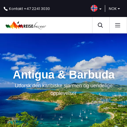
NOK
Kontakt
+47 2241 3030
Antigua & Barbuda
Utforsk den karibiske sjarmen og uendelige
opplevelser