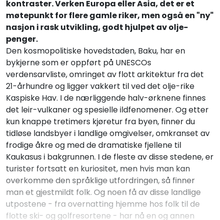
kontraster. Verken Europa eller Asia, det er et
møtepunkt for flere gamle riker, men også en "ny"
nasjon i rask utvikling, godt hjulpet av olje-
penger.
Den kosmopolitiske hovedstaden, Baku, har en
bykjerne som er oppført på UNESCOs
verdensarvliste, omringet av flott arkitektur fra det
21-århundre og ligger vakkert til ved det olje-rike
Kaspiske Hav. I de nærliggende halv-ørknene finnes
det leir-vulkaner og spesielle ildfenomener. Og etter
kun knappe tretimers kjøretur fra byen, finner du
tidløse landsbyer i landlige omgivelser, omkranset av
frodige åkre og med de dramatiske fjellene til
Kaukasus i bakgrunnen. I de fleste av disse stedene, er
turister fortsatt en kuriositet, men hvis man kan
overkomme den språklige utfordringen, så finner
man et gjestmildt folk. Og noen få av disse landlige
utpostene - fra overnatting hjemme hos folk til de
flotte ski- og golfresortene - har nå en og annen