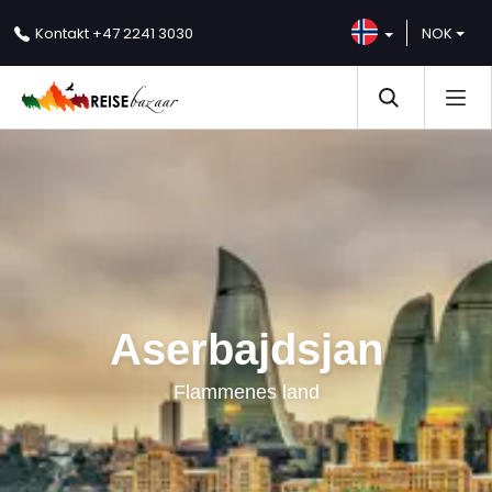
NOK
Kontakt
+47 2241 3030
Aserbajdsjan
Flammenes land