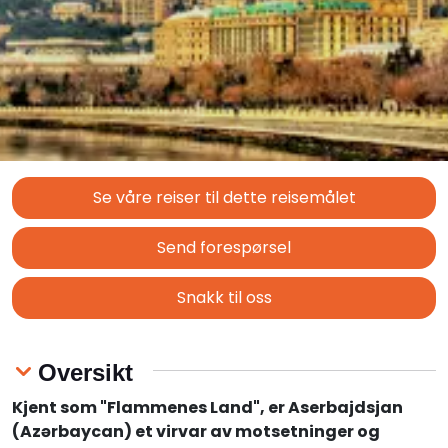
Se våre reiser til dette reisemålet
Send forespørsel
Snakk til oss
Oversikt
Kjent som "Flammenes Land", er Aserbajdsjan
(Azərbaycan) et virvar av motsetninger og