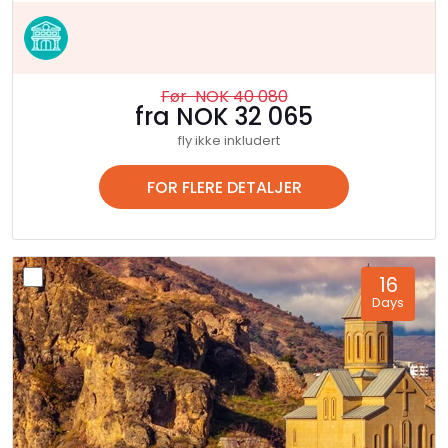
Før NOK 40 080
fra NOK 32 065
fly ikke inkludert
FOR FLERE DETALJER
16
Days