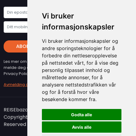
Vi bruker
informasjonskapsler
Vi bruker informasjonskapsler og
ABONNER
andre sporingsteknologier for å
forbedre din nettleseropplevelse
Les mer om vare "Privacy Policy" - Husk at du kan når som helst
på nettstedet vårt, for å vise deg
melde deg av vart nyhetsbrev (beslyttet at reCAPTCHA, Google
personlig tilpasset innhold og
Privacy Policy & Terms gjelder)
målrettede annonser, for å
Avmelding av nyhetsbrev
analysere nettstedstrafikken vår
og for å forstå hvor våre
besøkende kommer fra.
REISEbazaar er medlem i Airticket Gruppen.
Godta alle
Copyright 2026. www.reisebazaar.no - All Rights
Reserved
Avvis alle