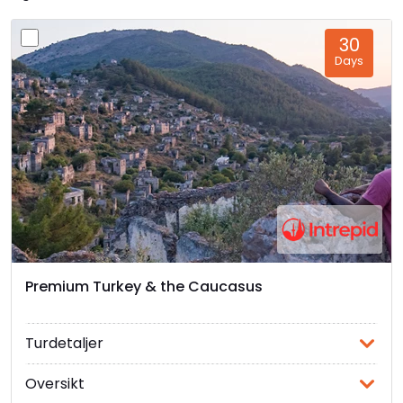
f.Kr. og har blitt restaurert slik de opprinnelig
ble funnet.
30
Shirvanshahs palasset
- dette palasset i
Days
sandstein var opprinnelig hovedstaden til det
nordøstlige dynastiet i Azerbajdsjan i
middelalderen (for det meste i det 25.
århundre). Palasset var restaurert i 2003 med
et museum som ekstra pluss og med en litt
spennende audio-visuell opplevelse.
Flame Towers
- ferdigstilt i 2012, denne
trioen av skyskrapere i blåfarget glass
danner rammen som Bakus arkitektoniske
signatur. De tre tårene varierer fra 28 til 33
Premium Turkey & the Caucasus
etasjers høyde - faktisk så store at de kan
sees fra betydelig avstand, spesielt om
natten når de danne rammen rundt et
Turdetaljer
fantastisk lysshow som bytter mellom
flamme effekter, rennende vann og
Oversikt
Azerbajdsjans nasjonalflagg