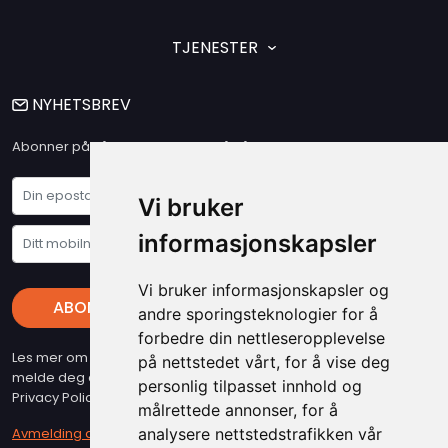
TJENESTER
NYHETSBREV
Abonner på vårt nyhetsbrev og få våre siste nyheter og tilbud
Vi bruker
informasjonskapsler
Vi bruker informasjonskapsler og
ABONNER
andre sporingsteknologier for å
forbedre din nettleseropplevelse
Les mer om vare "Privacy Policy" - Husk at du kan når som helst
på nettstedet vårt, for å vise deg
melde deg av vart nyhetsbrev (beslyttet at reCAPTCHA, Google
personlig tilpasset innhold og
Privacy Policy & Terms gjelder)
målrettede annonser, for å
Avmelding av nyhetsbrev
analysere nettstedstrafikken vår