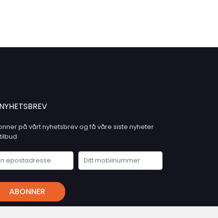
Sanganeb Reef: Barracudas,
he
jackfish, grey reef sharks,
bumphead parrot fish and even
or
encounters with hammerheads.
o
Sha’ab Rumi: Very long reef with a
ins
famous lagoon where we can find
 and
the remains of Jacques Cousteau
Precontinent II program as well as
an amazing plateau with grey reef
 an
sharks cleaning stations and one
rine
of the best places to spot the shy
NYHETSBREV
hammerhead sharks.At the
northern area of Sudan, we will
nner på vårt nyhetsbrev og få våre siste nyheter
es
dive Angarosh Reef: named after
tilbud
the amount of sharks in the old
n to
times and where we can usually
 of
spot groups of hammerhead
ller
sharks, barracudas and jackfish
s
next to the incredible walls and
whip coral gardens. Abington Reef:
ABONNER
vertical walls covered with corals
Qita El Banna: White tip reef sharks,
 mer om vare "Privacy Policy" - Husk at du kan når