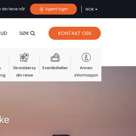
din ferie nå!
Agent login
NOK
BUD
SØK
KONTAKT OSS
&
Skreddersy
Eventbilletter
Annen
ing
din reise
informasjon
ske