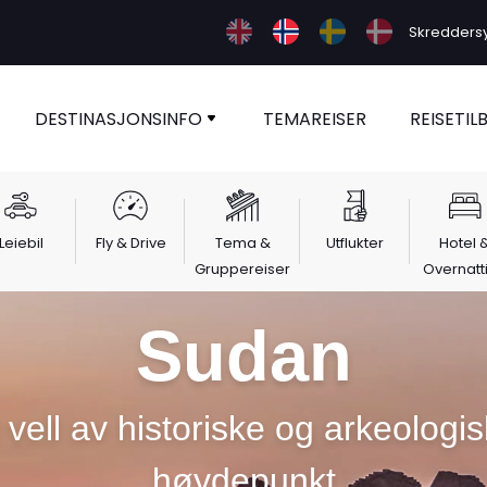
Skreddersy 
DESTINASJONSINFO
TEMAREISER
REISETIL
Leiebil
Fly & Drive
Tema &
Utflukter
Hotel 
Gruppereiser
Overnatt
Sudan
 vell av historiske og arkeologi
høydepunkt