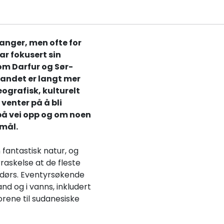
ganger, men ofte for
ar fokusert sin
m Darfur og Sør-
landet er langt mer
eografisk, kulturelt
venter på å bli
 på vei opp og om noen
emål.
fantastisk natur, og
askelse at de fleste
endørs. Eventyrsøkende
and og i vanns, inkludert
orene til sudanesiske