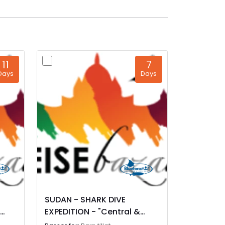
11
7
Days
Days
SUDAN - SHARK DIVE
EXPEDITION - "Central &
North" Sudan route