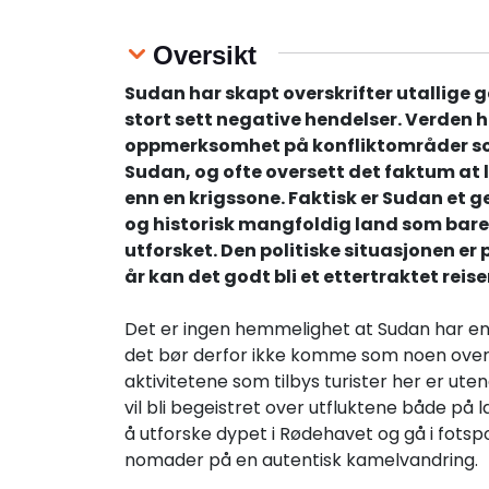
Oversikt
Sudan har skapt overskrifter utallige 
stort sett negative hendelser. Verden h
oppmerksomhet på konfliktområder so
Sudan, og ofte oversett det faktum at 
enn en krigssone. Faktisk er Sudan et g
og historisk mangfoldig land som bare 
utforsket. Den politiske situasjonen er
år kan det godt bli et ettertraktet reis
Det er ingen hemmelighet at Sudan har en 
det bør derfor ikke komme som noen overr
aktivitetene som tilbys turister her er ut
vil bli begeistret over utfluktene både på l
å utforske dypet i Rødehavet og gå i fotsp
nomader på en autentisk kamelvandring.