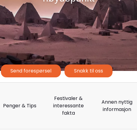
Send forespørsel
Snakk til oss
Festivaler &
Annen nyttig
Penger & Tips
interessante
informasjon
fakta