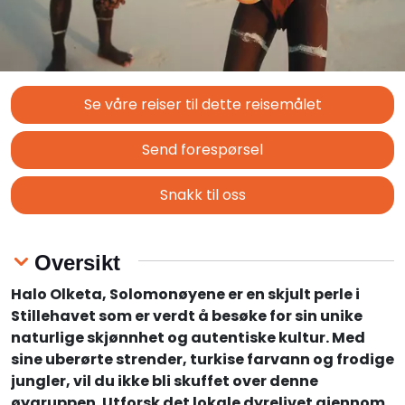
Se våre reiser til dette reisemålet
Send forespørsel
Snakk til oss
Oversikt
Halo Olketa, Solomonøyene er en skjult perle i
Stillehavet som er verdt å besøke for sin unike
naturlige skjønnhet og autentiske kultur. Med
sine uberørte strender, turkise farvann og frodige
jungler, vil du ikke bli skuffet over denne
øygruppen. Utforsk det lokale dyrelivet gjennom