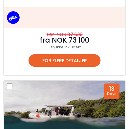
Før NOK 87 630
fra NOK 73 100
fly ikke inkludert
FOR FLERE DETALJER
13
Days