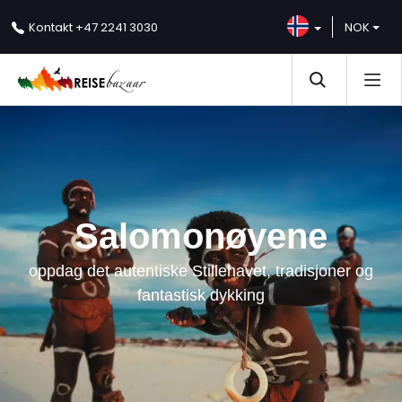
NOK
Kontakt
+47 2241 3030
Salomonøyene
oppdag det autentiske Stillehavet, tradisjoner og
fantastisk dykking