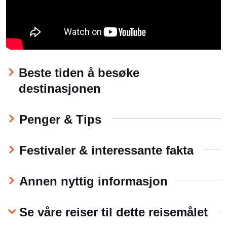
vegetasjon og lavtliggende korall atoller og har
tiltrukket seg besøkende siden 1568 når den spanske
oppdageren Alvaro de Mendana plutselig befant seg I
denne delen av Stillehavet og hans ettermæle kan du
finne i mange stedsnavn på øyen den dag i dag, som
f.eks. navnet Guadalcanal som kommer fra en liten
Beste tiden å besøke
landsby i Andalucia i det sørlige Spania.
destinasjonen
Salomonøyene kom i fokus som åstedet for noen av
de mest blodfylte slagene under 2. verdenskrig. I dag
Penger & Tips
ligger restene tilbake og har blitt et av Stillehavets
dykkerparadis og tiltrekker seg dykkere fra hele
verden. Salomonøyene er i dag en til dels fredelig
Festivaler & interessante fakta
destinasjon, men uroligheter har blusset opp mellom
den lokale etniske befolkningen og i hovedsak mot
Annen nyttig informasjon
innflyttere av bl.a. kinesisk etnisitet. I de fleste
landsbyer etterfølges klanlover, eldgamle tradisjoner,
ritualer og tabus
Se våre reiser til dette reisemålet
Høydepunkter