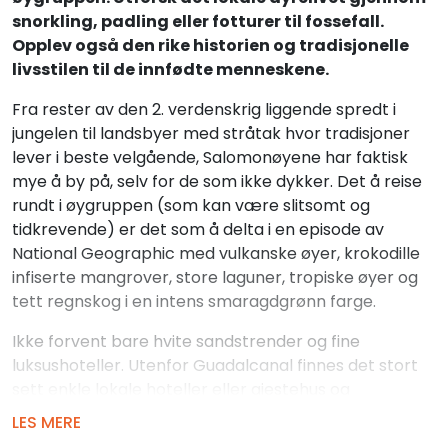
snorkling, padling eller fotturer til fossefall.
Opplev også den rike historien og tradisjonelle
livsstilen til de innfødte menneskene.
Fra rester av den 2. verdenskrig liggende spredt i
jungelen til landsbyer med stråtak hvor tradisjoner
lever i beste velgående, Salomonøyene har faktisk
mye å by på, selv for de som ikke dykker. Det å reise
rundt i øygruppen (som kan være slitsomt og
tidkrevende) er det som å delta i en episode av
National Geographic med vulkanske øyer, krokodille
infiserte mangrover, store laguner, tropiske øyer og
tett regnskog i en intens smaragdgrønn farge.
Ikke forvent bare hvite sandstrender og fine
luksushoteller. Utenfor Guadalcanal finnes det stort
sett enkle lokale hoteller eller gjestehus og
landsbyopphold som utvalg på overnatting og ingen
LES MERE
eller lite utvalg i spisesteder. Med kun et fåtall av