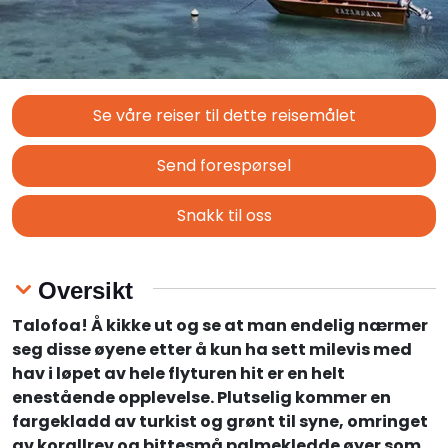
Se våre reiser til dette reisemålet
Send forespørsel
Snakk til oss
Oversikt
Talofoa! Å kikke ut og se at man endelig nærmer
seg disse øyene etter å kun ha sett milevis med
hav i løpet av hele flyturen hit er en helt
enestående opplevelse. Plutselig kommer en
fargekladd av turkist og grønt til syne, omringet
av korallrev og bittesmå palmekledde øyer som