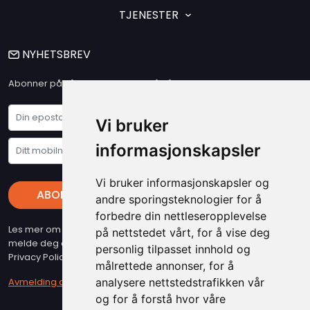
TJENESTER
NYHETSBREV
Abonner på vårt nyhetsbrev og få våre siste nyheter og tilbud
Vi bruker
informasjonskapsler
Vi bruker informasjonskapsler og
ABONNER
andre sporingsteknologier for å
forbedre din nettleseropplevelse
Les mer om vare "Privacy Policy" - Husk at du kan når som helst
på nettstedet vårt, for å vise deg
melde deg av vart nyhetsbrev (beslyttet at reCAPTCHA, Google
personlig tilpasset innhold og
Privacy Policy & Terms gjelder)
målrettede annonser, for å
Avmelding av nyhetsbrev
analysere nettstedstrafikken vår
og for å forstå hvor våre