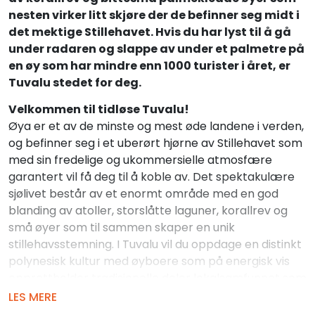
nesten virker litt skjøre der de befinner seg midt i
det mektige Stillehavet. Hvis du har lyst til å gå
under radaren og slappe av under et palmetre på
en øy som har mindre enn 1000 turister i året, er
Tuvalu stedet for deg.
Velkommen til tidløse Tuvalu!
Øya er et av de minste og mest øde landene i verden,
og befinner seg i et uberørt hjørne av Stillehavet som
med sin fredelige og ukommersielle atmosfære
garantert vil få deg til å koble av. Det spektakulære
sjølivet består av et enormt område med en god
blanding av atoller, storslåtte laguner, korallrev og
små øyer som til sammen skaper en unik
stillehavsstemning. I Tuvalu vil du oppdage en distinkt
polynesisk kultur med øyboere som på energisk vis
opprettholder tradisjonelle deler lokalsamfunnet som
kunst, håndverksmetoder, arkitektur, musikk, dans og
LES MERE
legender.