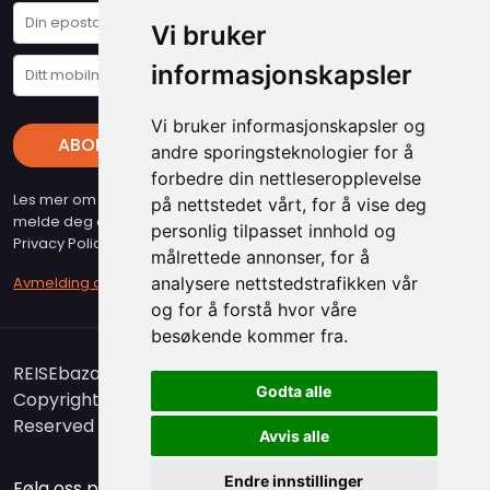
Paramaribo fungerer som museum og illustrerer
Vi bruker
byens kolonitid gjennom utstillinger og
fortellinger.
informasjonskapsler
Med rike attraksjoner og imponerende
Vi bruker informasjonskapsler og
naturskjønnhet utfordrer Surinam den eventyrlystne
ABONNER
andre sporingsteknologier for å
og belønner nysgjerrigheten. Enten du søker kulturell
forbedre din nettleseropplevelse
innsikt, historiske anekdoter eller unike
Les mer om vare "Privacy Policy" - Husk at du kan når som helst
på nettstedet vårt, for å vise deg
naturopplevelser, tilbyr landet autentiske og varige
melde deg av vart nyhetsbrev (beslyttet at reCAPTCHA, Google
personlig tilpasset innhold og
inntrykk.
Privacy Policy & Terms gjelder)
målrettede annonser, for å
analysere nettstedstrafikken vår
Avmelding av nyhetsbrev
og for å forstå hvor våre
besøkende kommer fra.
REISEbazaar er medlem i Airticket Gruppen.
Godta alle
Copyright 2026. www.reisebazaar.no - All Rights
Reserved
Avvis alle
Endre innstillinger
Følg oss på