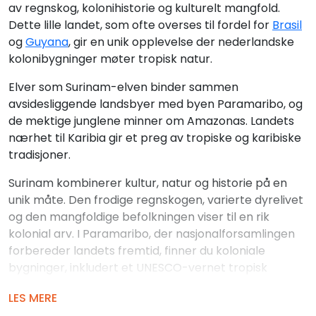
av regnskog, kolonihistorie og kulturelt mangfold.
Dette lille landet, som ofte overses til fordel for
Brasil
og
Guyana
, gir en unik opplevelse der nederlandske
kolonibygninger møter tropisk natur.
Elver som Surinam-elven binder sammen
avsidesliggende landsbyer med byen Paramaribo, og
de mektige junglene minner om Amazonas. Landets
nærhet til Karibia gir et preg av tropiske og karibiske
tradisjoner.
Surinam kombinerer kultur, natur og historie på en
unik måte. Den frodige regnskogen, varierte dyrelivet
og den mangfoldige befolkningen viser til en rik
kolonial arv. I Paramaribo, der nasjonalforsamlingen
forbereder landets fremtid, finner du koloniale
bygninger, inkludert et UNESCO-vernet tropisk
arkitektonisk miljø. Denne arven reflekterer også
LES MERE
båndene til Brasil med dype historiske røtter.