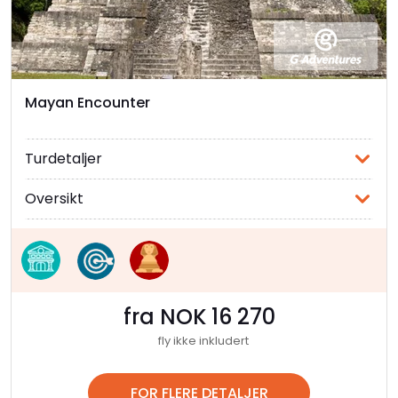
vil bli fascinert av Tikal. Templene og pyramidene
i dette komplekset er enorme, og for å komme
deg til toppen må du gå opp flere hundre steg og
helst ikke ha høydeskrekk. Hvis du kommer deg til
Mayan Encounter
toppen burde du skue ut i landskapet og se etter
de forskjellige dyrene som bor i jungelen, som
brøleaper eller krokodiller.
Turdetaljer
Oversikt
fra NOK 16 270
fly ikke inkludert
FOR FLERE DETALJER