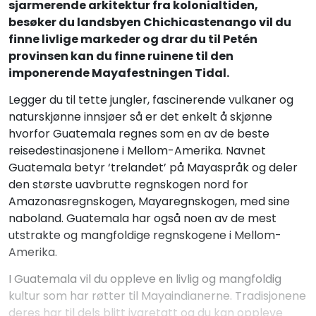
sjarmerende arkitektur fra kolonialtiden,
besøker du landsbyen Chichicastenango vil du
finne livlige markeder og drar du til Petén
provinsen kan du finne ruinene til den
imponerende Mayafestningen Tidal.
Legger du til tette jungler, fascinerende vulkaner og
naturskjønne innsjøer så er det enkelt å skjønne
hvorfor Guatemala regnes som en av de beste
reisedestinasjonene i Mellom-Amerika.
Navnet
Guatemala betyr ‘trelandet’ på Mayaspråk og deler
den største uavbrutte regnskogen nord for
Amazonasregnskogen, Mayaregnskogen, med sine
naboland. Guatemala har også noen av de mest
utstrakte og mangfoldige regnskogene i Mellom-
Amerika.
I Guatemala vil du oppleve en livlig og mangfoldig
kultur som har røtter til Mayaindianerne. Tradisjonene
deres har til dels blitt ivaretatt og du kan oppleve