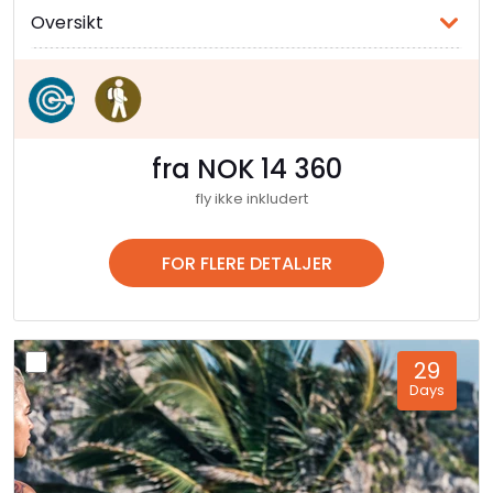
Oversikt
fra NOK 14 360
fly ikke inkludert
FOR FLERE DETALJER
29
Days