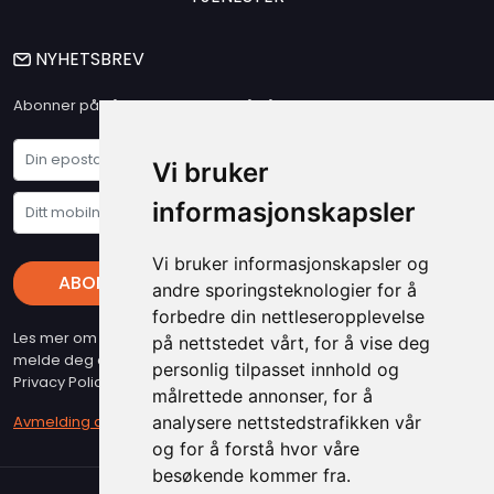
NYHETSBREV
Abonner på vårt nyhetsbrev og få våre siste nyheter og tilbud
Vi bruker
informasjonskapsler
Vi bruker informasjonskapsler og
ABONNER
andre sporingsteknologier for å
forbedre din nettleseropplevelse
Les mer om vare "Privacy Policy" - Husk at du kan når som helst
på nettstedet vårt, for å vise deg
melde deg av vart nyhetsbrev (beslyttet at reCAPTCHA, Google
personlig tilpasset innhold og
Privacy Policy & Terms gjelder)
målrettede annonser, for å
Avmelding av nyhetsbrev
analysere nettstedstrafikken vår
og for å forstå hvor våre
besøkende kommer fra.