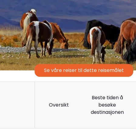
Se våre reiser til dette reisemålet
Beste tiden å
Oversikt
besøke
destinasjonen