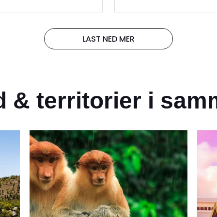
il neon av de mest
re of this fascinating, yet little
bone flicking during the Naa
ette århundret men er
untry. We also offer
Festival but traditions can be
val departures of this itinerary,
witnessed throughout the yea
Gobi bjørn,
Naadam Festival (June) or
travel through steppe, mounta
LAST NED MER
rd, Gobi ulv, konge ørn,
am Festival (July)
and the Gobi Desert exploring
llesel.
nature and culture of this
lj nasjonalpark, som
fascinating, yet little known,
anbaatar. Utforsk de
country. This itinerary is for the
departure starting in Ulaanba
 og de ikoniske klippene
 & territorier i s
on 30 June 2026. For an altern
øke Aryabal
itinerary that departs on 9 July
erørte naturen.
2026, click here.
innsjøen, kjent som
ktakulære skjønnheten.
skvannsinnsjøer og
 fiske og vandring i
:
Besøk Kharkhorin, en
opplev dens historiske
losteret, et av de
a, og nyt den fredelige