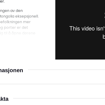
er.
ingen av den
Mongolia eksepsjonell.
lbefolkningen mer
og porter er det
g til å åpne dørene
ne ved Mongolia er
e endeløse stepper som
else av frihet og
kan du ri på hester
inasjonen
pprinnelige nomadiske
e i Altaj og Khangai,
ørkenen, hvor du kan
ske fossiler og unike
akta
sjon for reisende.
 til Djengis Khan og