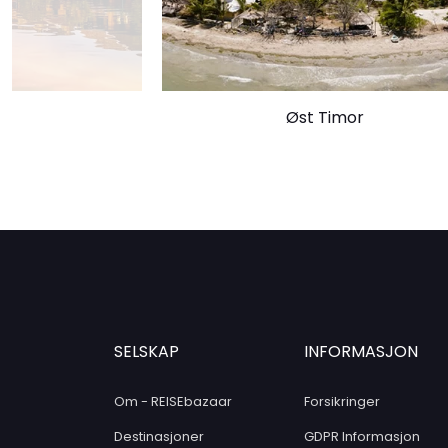
atmosfæren.
Orkhon-dalen:
Utforsk den vakre Or
oppført på UNESCOs verdensarvliste. 
og monumentene, besøk Tuvkhun-klost
fjelltopp, og opplev det bortgjemte l
am
Øst Timor
Bayanzag (Flaming Cliffs):
Dra til 
som Flaming Cliffs, og opplev det im
med rødbrune klipper. Dette er også et
fossiler av dinosaurer og andre utdødd
Khustain Nuruu nasjonalpark:
Besøk
nasjonalpark, hjemmet til den sjeldne
Przewalskis villhest. Ta del i guidede tu
majestetiske dyrene i deres naturlige h
Nadaam-festivalen:
Hvis du har mul
SELSKAP
INFORMASJON
oppleve den tradisjonelle Nadaam-fest
Mongolias mest kjente festival, hvor 
Om - REISEbazaar
Forsikringer
konkurranser som bueskyting, hesteve
Klostre:
de gamle og grunnet tid slitte 
Destinasjoner
GDPR Informasjon