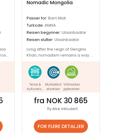
Nomadic Mongolia
Passer for:
Barn tillat
Turkode:
AMNA
r
Reisen begynner:
Ulaanbaatar
Reisen slutter:
Ulaanbaatar
Asia
Long after the reign of Genghis
ross
Khan, nomadism remains a way of
 ger
life in modern Mongolia. But with so
s and
much to see and do here, it’s only
ck,
natural that people would want to
ipple
move about and explore. This
Tema &
Multiaktivt
Villmarkso
irst
adventure taps into the nomadic
kulturreise
etsreiser
pplevelser
nd.
lifestyle embraced by almost 40%
r
 here
of the local population, travelling
5
fra NOK 30 865
through ruggedly beautiful gorges
fly ikke inkludert
ay,
and sandstone mountains in
 mix.
search of golden eagles, desert
eople
gazelles, and the Mongolian horse.
FOR FLERE DETALJER
And when you’re not moving, you’ll
le-
experience local customs up