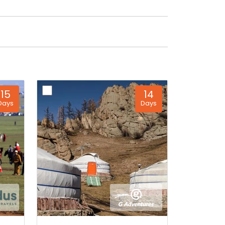
15
14
Days
Days