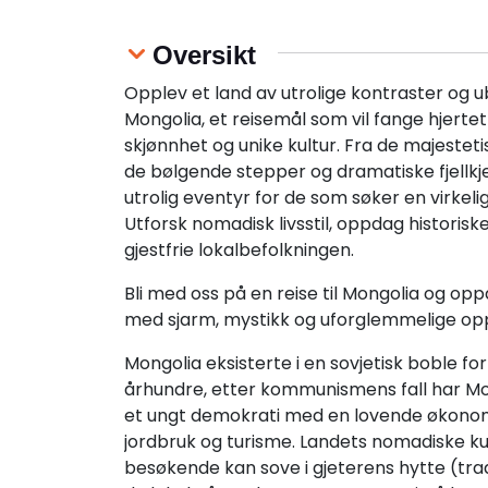
Oversikt
Opplev et land av utrolige kontraster og 
Mongolia, et reisemål som vil fange hjertet
skjønnhet og unike kultur. Fra de majestet
de bølgende stepper og dramatiske fjellkje
utrolig eventyr for de som søker en virkeli
Utforsk nomadisk livsstil, oppdag historisk
gjestfrie lokalbefolkningen.
Bli med oss på en reise til Mongolia og opp
med sjarm, mystikk og uforglemmelige opp
Mongolia eksisterte i en sovjetisk boble fo
århundre, etter kommunismens fall har Mo
et ungt demokrati med en lovende økonomi
jordbruk og turisme. Landets nomadiske kul
besøkende kan sove i gjeterens hytte (tradis