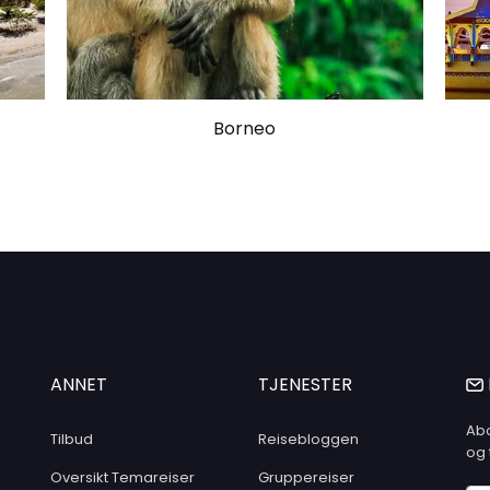
khon-dalen, som er
Utforsk de gamle ruiner
eret som ligger på en
andskapet.
Borneo
Bayanzag, også kjent
ponerende landskapet
 kjent sted for å finne
e arter.
 Khustain Nuruu
 og utrydningstruede
rer for å se disse
abitat.
igheten, bør du
ANNET
TJENESTER
ivalen. Dette er
du kan se spennende
Abo
Tilbud
Reisebloggen
ddeløp og bryting.
og 
klostrene (Khiid) ligger
Oversikt Temareiser
Gruppereiser