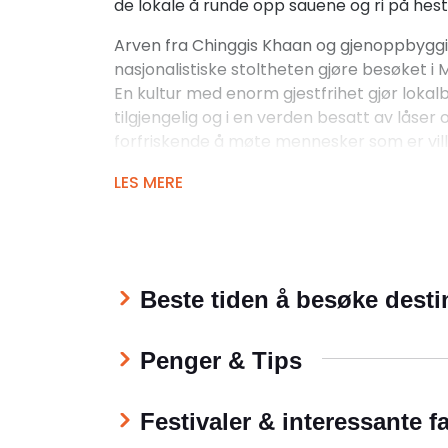
de lokale å runde opp sauene og ri på hest
Arven fra Chinggis Khaan og gjenoppbygg
nasjonalistiske stoltheten gjøre besøket i 
En kultur med enorm gjestfrihet gjør loka
tilgjengelig og i en verden besatt av låser 
forfriskende å møte mennesker som er villi
sine og hjemmene sine til fremmede.
LES MERE
En av de mest bemerkelsesverdige trekke
dens uberørte og urørte natur. Utforsk d
strekker seg til horisonten og opplev en føl
åpenhet som er sjelden andre steder. Her 
Beste tiden å besøke dest
gjennom bølgende åser og oppleve den o
livsstilen. Utforsk de dramatiske fjellkjeden
eller oppdag den øde skjønnheten i Gobi-
Penger & Tips
oppleve eventyr som kamelridning og utfor
geologiske formasjoner.
Festivaler & interessante f
Mongolias rike kulturarv er en annen attrak
Landet har en fascinerende historie knyttet