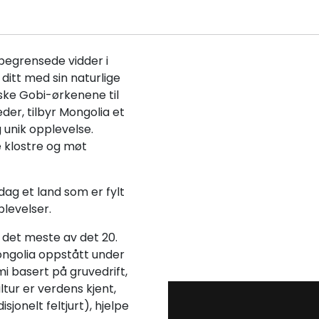
ubegrensede vidder i
 ditt med sin naturlige
iske Gobi-ørkenene til
der, tilbyr Mongolia et
g unik opplevelse.
e klostre og møt
dag et land som er fylt
levelser.
r det meste av det 20.
ngolia oppstått under
 basert på gruvedrift,
tur er verdens kjent,
jonelt feltjurt), hjelpe