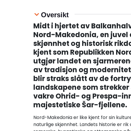
Oversikt
Midt i hjertet av Balkanhal
Nord-Makedonia, en juvel 
skjønnhet og historisk rikdo
kjent som Republikken No
utgjør landet en sjarmere
av tradisjon og modernite
blir straks slått av de fortr
landskapene som strekker 
vakre Ohrid- og Prespa-inn
majestetiske Šar-fjellene.
Nord-Makedonia er like kjent for sin kulture
naturlige skjønnhet. Landets historie er rik