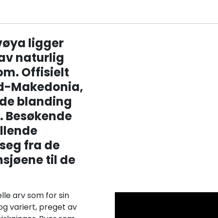
vøya ligger
av naturlig
m. Offisielt
rd-Makedonia,
nde blanding
t. Besøkende
yllende
seg fra de
sjøene til de
lle arv som for sin
 og variert, preget av