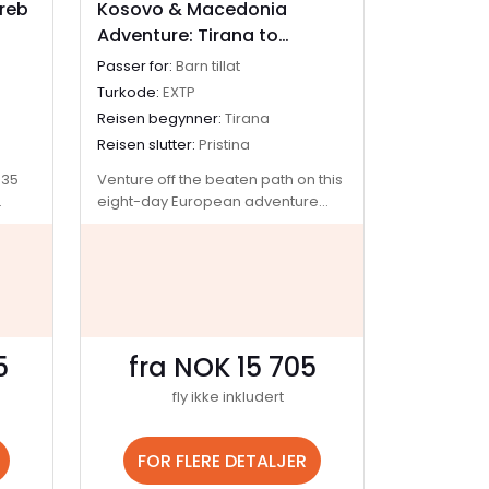
reb
Kosovo & Macedonia
Adventure: Tirana to
Pristina
Passer for:
Barn tillat
Turkode:
EXTP
Reisen begynner:
Tirana
Reisen slutter:
Pristina
 35
Venture off the beaten path on this
eight-day European adventure
ger
through Albania, North Macedonia,
and Kosovo — three hidden gems
ike
packed with history, flavour, and
he
untold stories. Wander through
egend
centuries-old architecture that
 of
weaves a tale of resilience and
progress, indulge in local
5
fra NOK 15 705
cal
delicacies that will surprise and
fly ikke inkludert
 down
delight, and sip your way through
ancient wine traditions that have
le
stood the test of time. Along the
FOR FLERE DETALJER
 wines
way, connect with locals, bond with
our
fellow travellers, and experience a