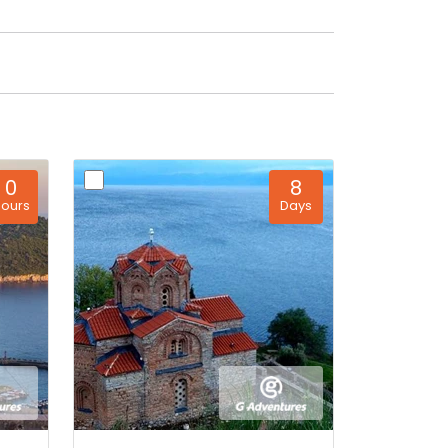
0
8
ours
Days