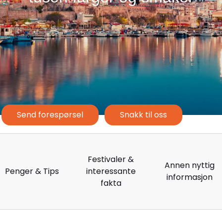
Send forespørsel
Snakk til oss
Festivaler &
Annen nyttig
Penger & Tips
interessante
informasjon
fakta