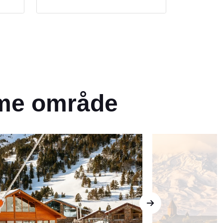
 and
side of Europe most never see.
t
This isn’t your typical Euro trip — it’s
something bolder, richer, and
ore
completely unforgettable.
nto a
e.
amme område