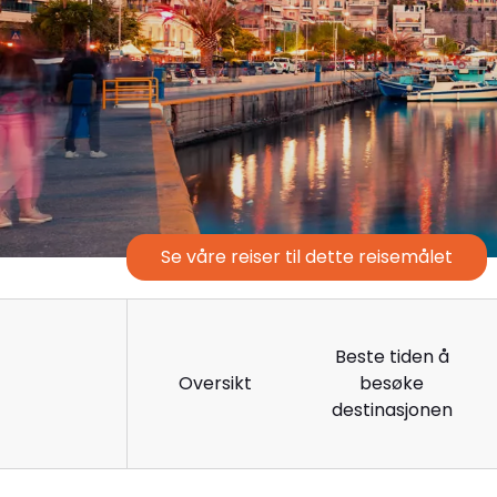
Se våre reiser til dette reisemålet
Beste tiden å
Oversikt
besøke
destinasjonen