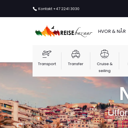
Kontakt
+47 2241 3030
HVOR & NÅR
Transport
Transfer
Cruise &
seiling
Utfo