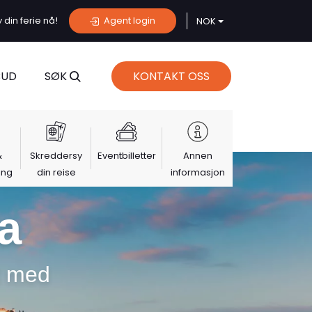
din ferie nå!
Agent login
NOK
BUD
SØK
KONTAKT OSS
&
Skreddersy
Eventbilletter
Annen
ing
din reise
informasjon
a
t med