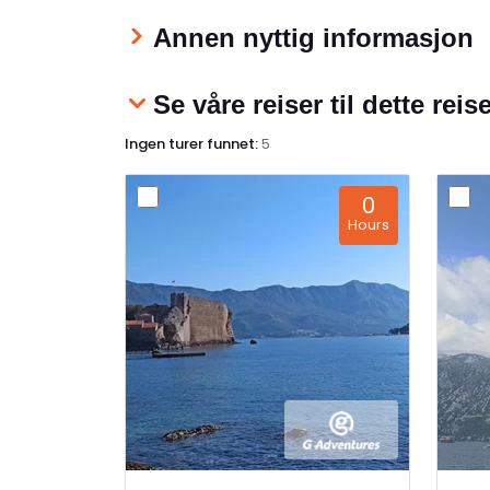
dele sin kultur og arv med besøkende. De
Annen nyttig informasjon
landets overkommelige priser, gjør Makedon
reisemål for alle typer reisende.
Se våre reiser til dette rei
I et nøtteskall, Nord-Makedonia er mer en
er en opplevelse som beriker og inspirerer,
Ingen turer funnet:
5
i en region rik på historie, kultur og naturli
historieentusiaster til naturelskere, fra kul
0
Nord-Makedonia ønsker alle velkommen 
Hours
lover en uforglemmelig opplevelse. Det er 
bli utforsket, og som vil etterlate et varig i
som tar turen.
Nord-Makedonia: Et Europ
Mesterverk
Nord-Makedonia , offisielt kjent som Repu
Makedonia, er en sjarmerende Balkan-nasjo
blanding av kultur, historie og natur. I hje
omgitt av Bulgaria, Serbia, Kosovo, Albania 