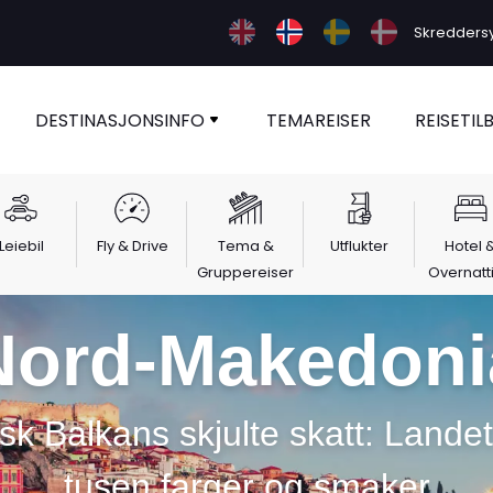
Skreddersy 
DESTINASJONSINFO
TEMAREISER
REISETIL
Leiebil
Fly & Drive
Tema &
Utflukter
Hotel 
Gruppereiser
Overnatt
Nord-Makedoni
rsk Balkans skjulte skatt: Lande
tusen farger og smaker