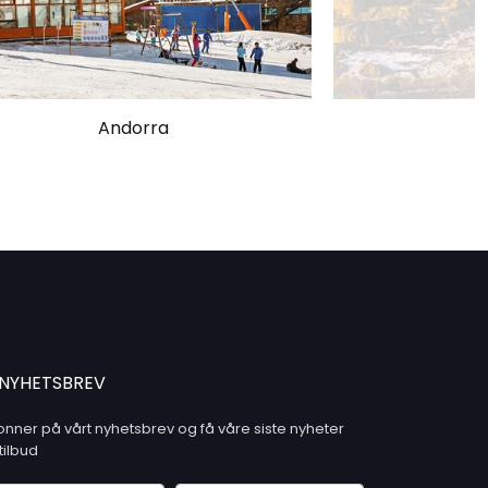
Andorra
A
NYHETSBREV
nner på vårt nyhetsbrev og få våre siste nyheter
tilbud