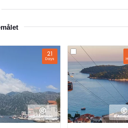
tte, kombinert med
ia til et tiltrekkende
semålet
n bare et reisemål. Det
 som gir en unik innsikt
g skjønnhet. Fra
turjegere til matelskere,
21
med åpne armer og
Days
H
et land som fortjener å
nntrykk i hjertet av de
eisk
blikken Nord-
n som tilbyr en rik
rtet av Sørøst-Europa,
og Hellas, ligger