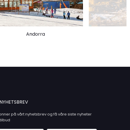
Andorra
A
NYHETSBREV
nner på vårt nyhetsbrev og få våre siste nyheter
tilbud