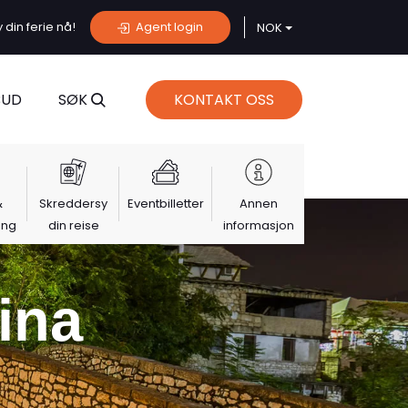
din ferie nå!
Agent login
NOK
BUD
SØK
KONTAKT OSS
&
Skreddersy
Eventbilletter
Annen
ing
din reise
informasjon
ina