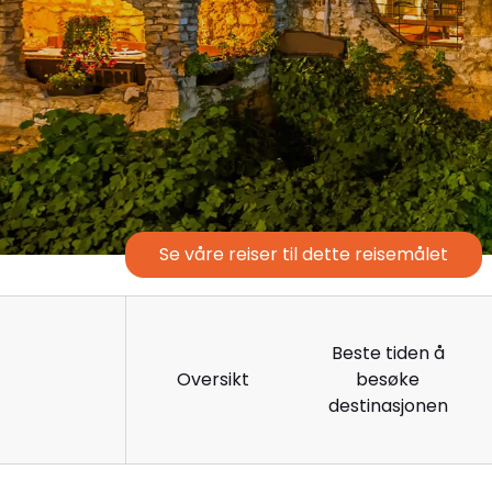
Se våre reiser til dette reisemålet
Beste tiden å
Oversikt
besøke
destinasjonen