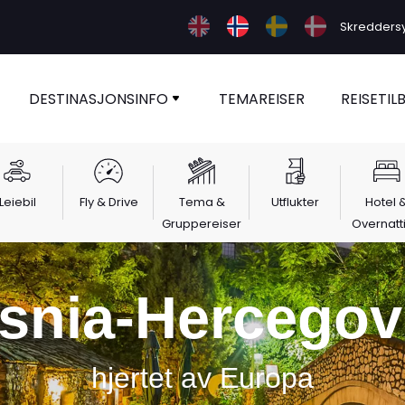
Skreddersy 
DESTINASJONSINFO
TEMAREISER
REISETIL
Leiebil
Fly & Drive
Tema &
Utflukter
Hotel 
Gruppereiser
Overnatt
snia-Hercegov
hjertet av Europa