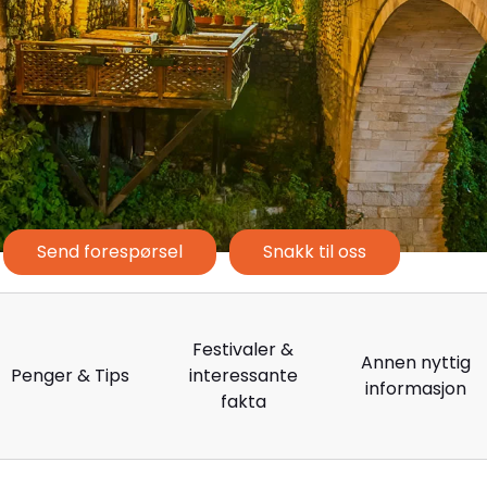
Send forespørsel
Snakk til oss
Festivaler &
Annen nyttig
Penger & Tips
interessante
informasjon
fakta