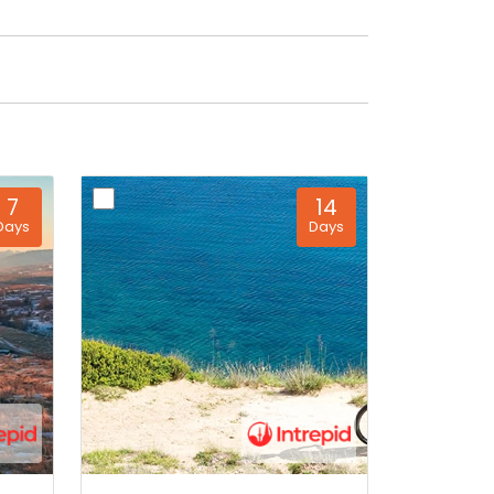
7
14
Days
Days