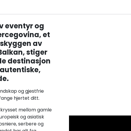
v eventyr og
ercegovina, et
i skyggen av
Balkan, stiger
de destinasjon
 autentiske,
de.
andskap og gjestfrie
 fange hjertet ditt.
t krysset mellom gamle
uropeisk og asiatisk
osniere, serbere og
andet har alt fra