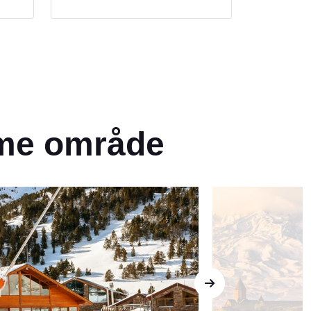
et
with a drink and a dip at one of
Dubrovnik's hidden cliffside bars.
ath
amme område