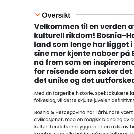
Oversikt
Velkommen til en verden a
kulturell rikdom! Bosnia-H
land som lenge har ligget 
sine mer kjente naboer på 
nå frem som en inspireren
for reisende som søker det
det unike og det uutforske
Med sin fargerike historie, spektakulære l
folkeslag, vil dette skjulte juvelen definitivt
Bosnia & Hercegovina har i århundre vær
sivilisasjoner, med en magisk blanding av e
kultur. Landets innbyggere er en miks av b
kroater, som alle holder på sine kulturer. L