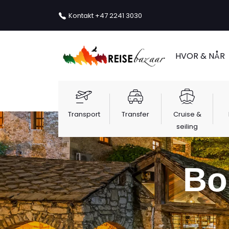
Kontakt
+47 2241 3030
HVOR & NÅR
Transport
Transfer
Cruise &
seiling
Bo