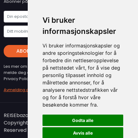
Abonner på vårt nyhetsbrev og få våre siste nyheter og tilbud
Vi bruker
informasjonskapsler
Vi bruker informasjonskapsler og
ABONNER
andre sporingsteknologier for å
forbedre din nettleseropplevelse
Les mer om vare "Privacy Policy" - Husk at du kan når som helst
på nettstedet vårt, for å vise deg
melde deg av vart nyhetsbrev (beslyttet at reCAPTCHA, Google
personlig tilpasset innhold og
Privacy Policy & Terms gjelder)
målrettede annonser, for å
analysere nettstedstrafikken vår
Avmelding av nyhetsbrev
og for å forstå hvor våre
besøkende kommer fra.
REISEbazaar er medlem i Airticket Gruppen.
Godta alle
Copyright 2026. www.reisebazaar.no - All Rights
Reserved
Avvis alle