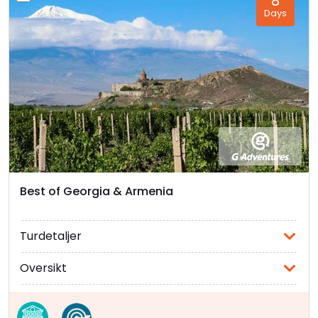
8
Days
kors-stenene, khackar, i nærheten. De to
klostrene Haghpat og Sanahin, begge på
UNESCOs verdensarvliste, er de store
attraksjonene, men det er mye annet å se også.
Forlatt infrastruktur fra Sovjet-tiden finnes
dessverre flere steder langs elvebreddene, men
landskapet er ellers meget idyllisk.
Khor Virap:
Med den imponerende bibelske
Ararat-fjellkjeden i bakgrunnen, stiger Khor Virap
kloster majestetisk opp fra den armenske
sletten. Dette stedet er ikke bare et symbol på
Best of Georgia & Armenia
religiøs betydning, men også et spektakulært
utsiktspunkt over et av Armenias mest ikoniske
Turdetaljer
landskap.
Garni-tempelet:
Dette førkristne helligdommen
Oversikt
ligger like utenfor hovedstaden Yerevan og er et
fantastisk eksempel på armensk hellenistisk
arkitektur. Den utsøkte strukturen stammer