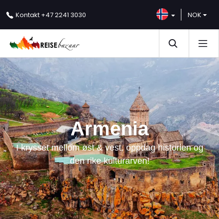
NOK
Kontakt
+47 2241 3030
Armenia
I krysset mellom øst & vest, oppdag historien og
den rike kulturarven!