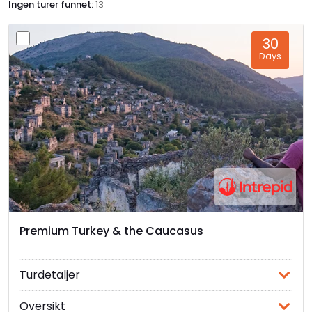
Ingen turer funnet:
13
Høydepunkter
Velkommen til Armenias skjulte skattkiste av kultur,
30
historie og naturlige vidundere. Dette lille, men
Days
bemerkelsesverdige landet i Sør-Kaukasusregionen
byr på en opplevelse som vil fenge deg fra første
øyeblikk. Med en arv som strekker seg tilbake over
tusenvis av år, har Armenia formet verdenshistorien
og etterlatt seg et rikt kulturlandskap som vil
fascinere og inspirere enhver reisende. Fra storslåtte
klostre som svever majestetisk i fjellene, til gåtefulle
steinsirkler og pittoreske innsjøer, inviterer Armenia
deg til å utforske et land hvor fortiden smelter
sammen med nåtiden.
Premium Turkey & the Caucasus
Jerevan:
Legg fra deg dine forutfattede
oppfatninger hjemme, for Jerevan (ԵՐԵՎԱՆ) vil
Turdetaljer
garantert forbløffe deg. Byen er full av
motsetninger - store moderne Mercedes-er
Oversikt