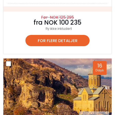
deler veiene med Lada-er som er så gamle at de
egentlig skulle ha være på et museum,
gammeldagse tehus ligger vegg i vegg med hippe
Før NOK 125 295
europeiske vinbarer, og gatemoten varierer fra
fra NOK 100 235
hipstere til "babushka" og alle varianter mellom
fly ikke inkludert
dem. Det er få spor etter byens eldste historie,
mesteparten av bygningene stammer fra Sovjet-
FOR FLERE DETALJER
tiden. Heldigvis er denne litt dorske arkitekturen
mykt opp flere hager og parker, i tillegg til flere
flotte offentlige torg.
Geghard klosteret:
Oppkalt etter det hellige
16
spyd som Kristus fikk i siden under korsfestelsen,
Days
dette klosteret, oppført på UNESCOs
verdensarvliste, er hugget ut av steinen ved
kløften langs elven Azat. Legenden sier at det ble
grunnlagt i det 4. århundre og den eldste bevarte
delen kan dateres tilbake til det 12. århundre. Den
flotte Surp Astvatsatsin (Den Hellige Mors Kirke)
stammer fra 1215 og har fantastiske utskjæringer.