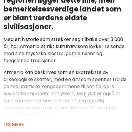
regionen ligger dette lille, men
bemerkelsesverdige landet som
er blant verdens eldste
sivilisasjoner.
Med en historie som strekker seg tilbake over 3 000
år, har Armenia et rikt kulturarv som lokker reisende
med sine mystiske klostre, gamle ruiner og
fengslende tradisjoner.
Armenia kan beskrives som en skattekiste av
arkeologiske skatter, med en arv som spenner fra de
gamle urartiske kongedømmene til det tidligere
sovjetiske imperiets innflytelse. Men det er også et
land som ser fremover, med en ung og livlig
atmosfære som fremhever dets moderne kunst,
mat, og musikkscene.
For naturelskere er Armenia et uoppdaget paradis,
LES MERE
hvor majestetiske fjelltopper, bortgjemte innsjøer og