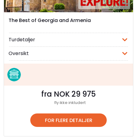
retter, samt sin eldgamle vinproduksjon som
dateres tilbake til bibelske tider.
The Best of Georgia and Armenia
Med disse og mange flere severdigheter byr Armenia
på en opplevelse som vil røre ved sjelen din. Utforsk
landets unike arv, nyt den hjertelige gjestfriheten og
Turdetaljer
la deg forføre av den blendende skjønnheten som
kun finnes i Armenias hjerte.
Oversikt
fra NOK 29 975
fly ikke inkludert
FOR FLERE DETALJER